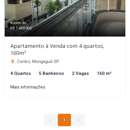
A partir de:
R$ 1.430.000
Apartamento à Venda com 4 quartos,
160m²
Centro, Mongaguá-SP
4 Quartos
5 Banheiros
2 Vagas
160 m²
Mais informações
‹
1
›