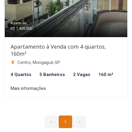
A partir de:
R$ 1.430.000
Apartamento à Venda com 4 quartos,
160m²
Centro, Mongaguá-SP
4 Quartos
5 Banheiros
2 Vagas
160 m²
Mais informações
‹
1
›