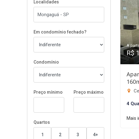
Localidades
Em condomínio fechado?
A parti
R$ 
Condomínio
Apar
160
Ce
Preço mínimo
Preço máximo
4 Qua
Mais 
Quartos
1
2
3
4+