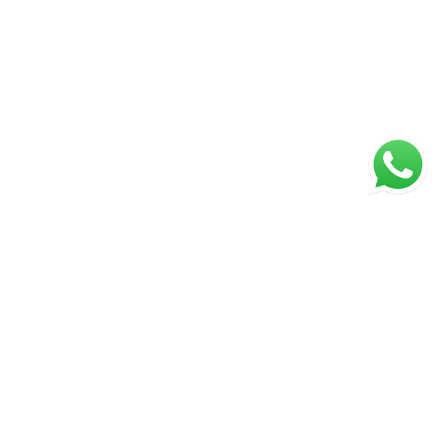
ágina inicial
RECI: 2929-J