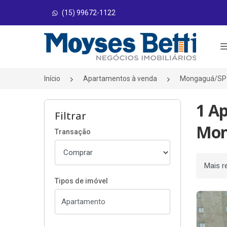
(15) 99672-1122
Página inicial
Início
Apartamentos à venda
Mongaguá/SP
1 A
Filtrar
Mon
Transação
Ordenar
Tipos de imóvel