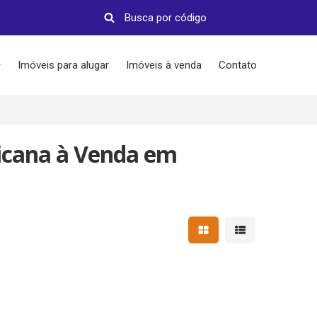
Imóveis para alugar
Imóveis à venda
Contato
icana à Venda em
Mostrar resultados em 
Mostrar resultad