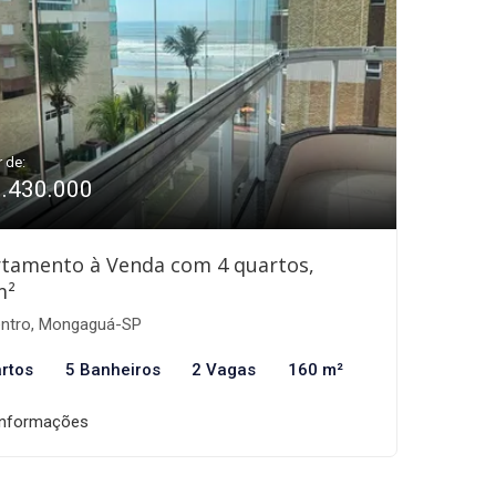
r de:
1.430.000
tamento à Venda com 4 quartos,
m²
ntro, Mongaguá-SP
rtos
5 Banheiros
2 Vagas
160 m²
informações