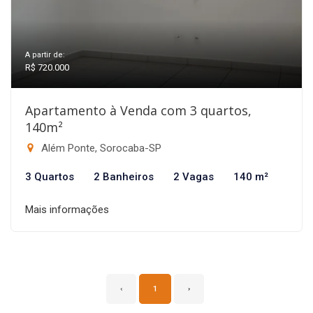
A partir de:
R$ 720.000
Apartamento à Venda com 3 quartos,
140m²
Além Ponte, Sorocaba-SP
3 Quartos
2 Banheiros
2 Vagas
140 m²
Mais informações
‹
1
›