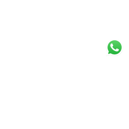
ágina inicial
RECI: 2929-J