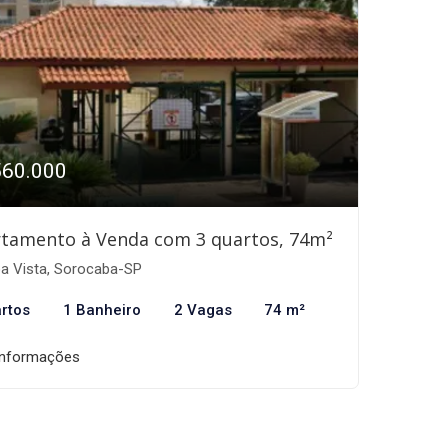
560.000
tamento à Venda com 3 quartos, 74m²
a Vista, Sorocaba-SP
rtos
1 Banheiro
2 Vagas
74 m²
informações