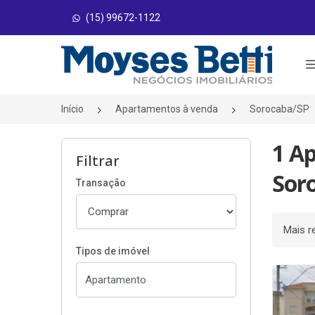
(15) 99672-1122
Página inicial
Início
Apartamentos à venda
Sorocaba/SP
1 A
Filtrar
Sor
Transação
Ordenar
Tipos de imóvel