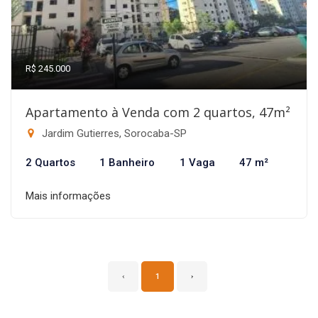
R$ 245.000
Apartamento à Venda com 2 quartos, 47m²
Jardim Gutierres, Sorocaba-SP
2 Quartos
1 Banheiro
1 Vaga
47 m²
Mais informações
‹
1
›