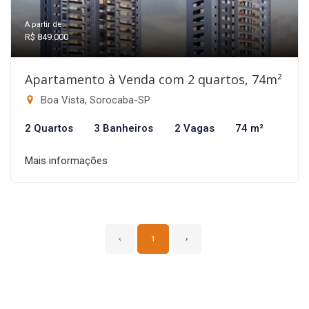
A partir de:
R$ 849.000
Apartamento à Venda com 2 quartos, 74m²
Boa Vista, Sorocaba-SP
2 Quartos
3 Banheiros
2 Vagas
74 m²
Mais informações
‹
1
›