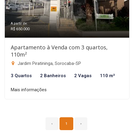
A partir de:
R$ 650.000
Apartamento à Venda com 3 quartos,
110m²
Jardim Piratininga, Sorocaba-SP
3 Quartos
2 Banheiros
2 Vagas
110 m²
Mais informações
‹
1
›