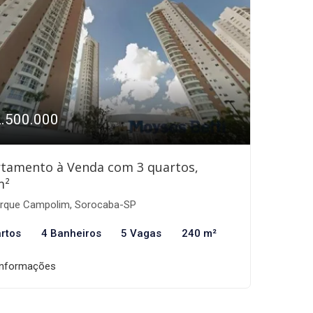
2.500.000
tamento à Venda com 3 quartos,
m²
rque Campolim, Sorocaba-SP
rtos
4 Banheiros
5 Vagas
240 m²
informações