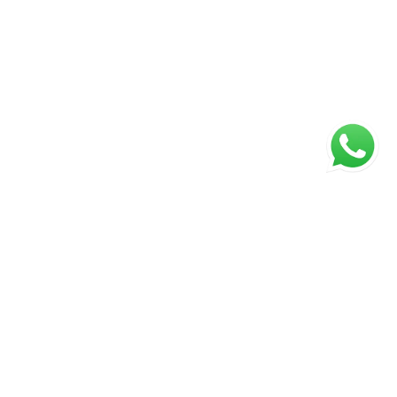
ágina inicial
RECI: 2929-J