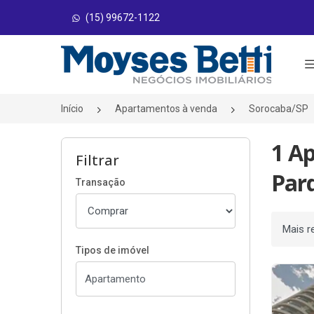
(15) 99672-1122
Página inicial
Início
Apartamentos à venda
Sorocaba/SP
1 A
Filtrar
Par
Transação
Ordenar
Tipos de imóvel