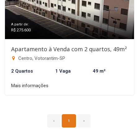
A partir de:
R$ 275.600
Apartamento à Venda com 2 quartos, 49m²
Centro, Votorantim-SP
2 Quartos
1 Vaga
49 m²
Mais informações
‹
1
›