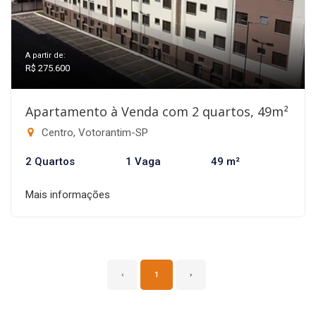
A partir de:
R$ 275.600
Apartamento à Venda com 2 quartos, 49m²
Centro, Votorantim-SP
2 Quartos
1 Vaga
49 m²
Mais informações
‹
1
›