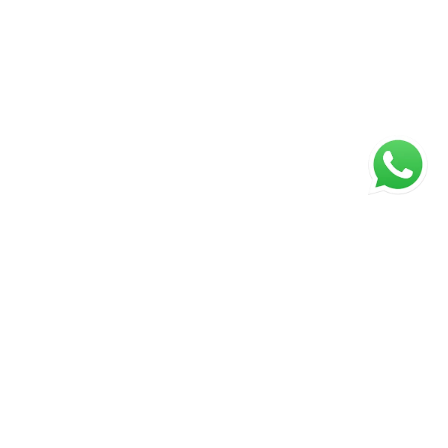
ágina inicial
RECI: 2929-J