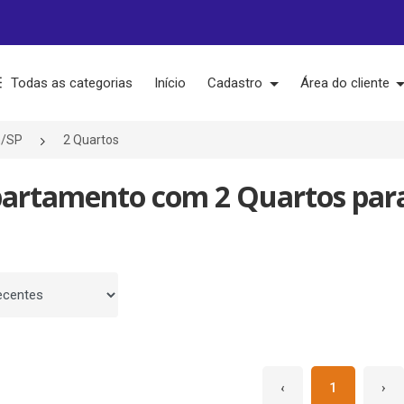
Todas as categorias
Início
Cadastro
Área do cliente
m/SP
2 Quartos
partamento com 2 Quartos par
 por
‹
1
›