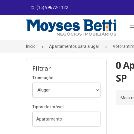
(15) 99672-1122
Página inicial
Início
Apartamentos para alugar
Votoranti
0 A
Filtrar
SP
Transação
Ordenar
Tipos de imóvel