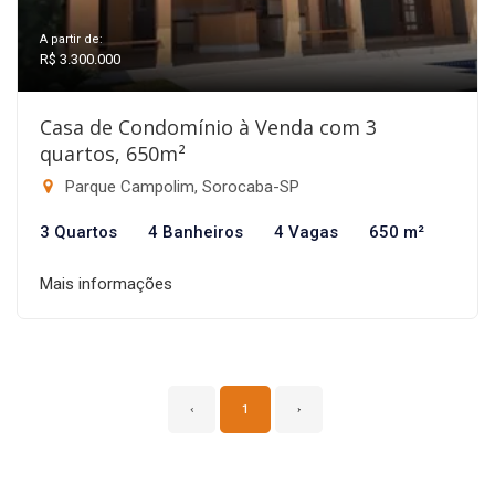
A partir de:
R$ 3.300.000
Casa de Condomínio à Venda com 3
quartos, 650m²
Parque Campolim, Sorocaba-SP
3 Quartos
4 Banheiros
4 Vagas
650 m²
Mais informações
‹
1
›