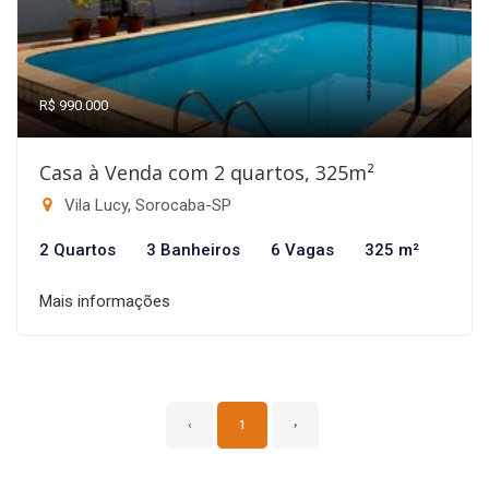
R$ 990.000
Casa à Venda com 2 quartos, 325m²
Vila Lucy, Sorocaba-SP
2 Quartos
3 Banheiros
6 Vagas
325 m²
Mais informações
‹
1
›