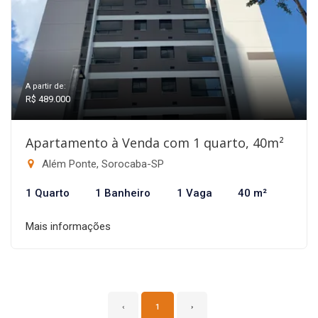
A partir de:
R$ 489.000
Apartamento à Venda com 1 quarto, 40m²
Além Ponte, Sorocaba-SP
1 Quarto
1 Banheiro
1 Vaga
40 m²
Mais informações
‹
1
›