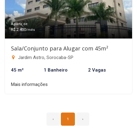
A partir de:
R$ 2.400
/mês
Sala/Conjunto para Alugar com 45m²
Jardim Astro, Sorocaba-SP
45 m²
1 Banheiro
2 Vagas
Mais informações
‹
1
›