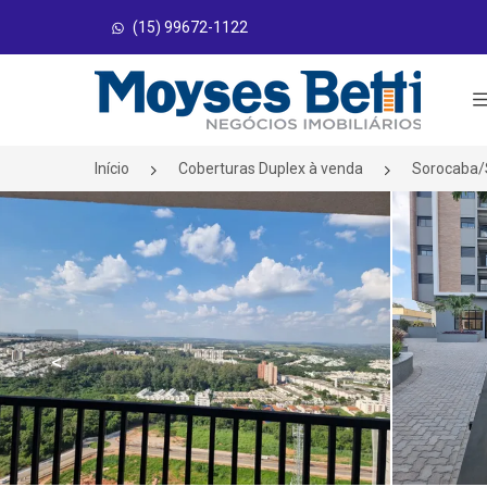
(15) 99672-1122
Página inicial
Início
Coberturas Duplex à venda
Sorocaba
<