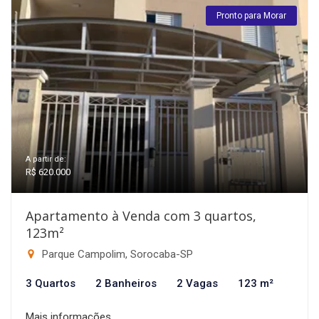
Pronto para Morar
A partir de:
R$ 620.000
Apartamento à Venda com 3 quartos,
123m²
Parque Campolim, Sorocaba-SP
3 Quartos
2 Banheiros
2 Vagas
123 m²
Mais informações