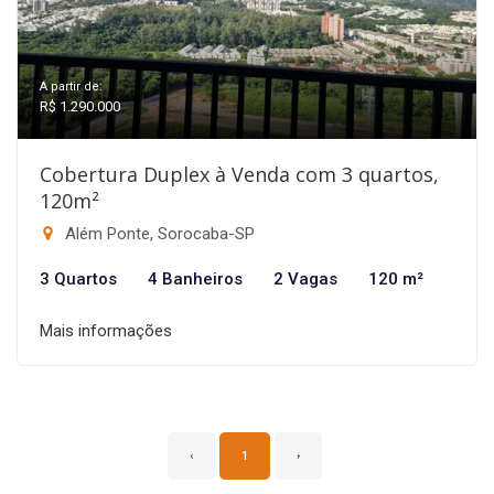
A partir de:
R$ 1.290.000
Cobertura Duplex à Venda com 3 quartos,
120m²
Além Ponte, Sorocaba-SP
3 Quartos
4 Banheiros
2 Vagas
120 m²
Mais informações
‹
1
›